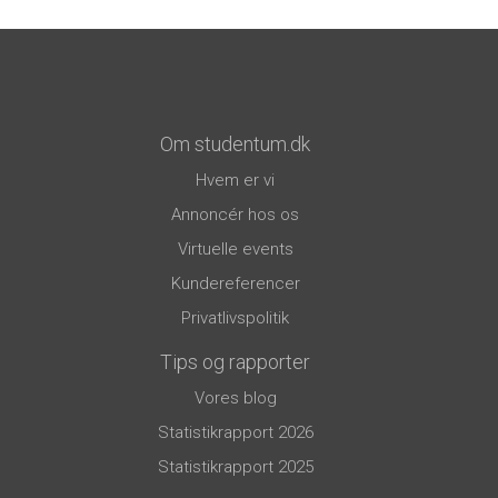
Om studentum.dk
Hvem er vi
Annoncér hos os
Virtuelle events
Kundereferencer
Privatlivspolitik
Tips og rapporter
Vores blog
Statistikrapport 2026
Statistikrapport 2025