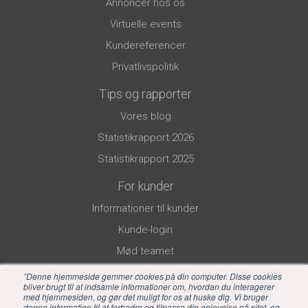
Annoncér hos os
Virtuelle events
Kundereferencer
Privatlivspolitik
Tips og rapporter
Vores blog
Statistikrapport 2026
Statistikrapport 2025
For kunder
Informationer til kunder
Kunde-login
Mød teamet
”Denne hjemmeside gemmer cookies på din computer. Disse cookies
bliver brugt til at indsamle informationer om, hvordan du interagerer
med hjemmesiden, og gør det muligt for os at huske dig. Vi bruger
denne information til at forbedre og tilpasse din oplevelse på sitet, og