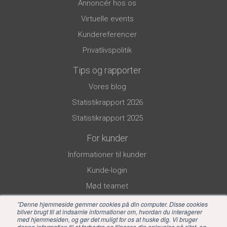
Annoncér hos os
Virtuelle events
Kundereferencer
Privatlivspolitik
Tips og rapporter
Vores blog
Statistikrapport 2026
Statistikrapport 2025
For kunder
Informationer til kunder
Kunde-login
Mød teamet
”Denne hjemmeside gemmer cookies på din computer. Disse cookies
bliver brugt til at indsamle informationer om, hvordan du interagerer
med hjemmesiden, og gør det muligt for os at huske dig. Vi bruger
denne information til at forbedre og tilpasse din oplevelse på sitet, og