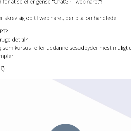
 for at se eller gense "ChatGPT webinaret"!
krev sig op til webinaret, der bl.a. omhandlede:
PT?​
uge det til?​
eg som kursus- eller uddannelsesudbyder mest muligt u
empler

👇