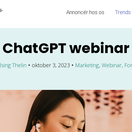
Annoncér hos os
Trends
ChatGPT webinar
lsing Thelin
oktober 3, 2023
Marketing
Webinar
Fo
●
●