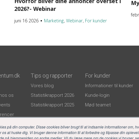
Hvorfor bliver dine annoncer overset i
My
2026?- Webinar
feb
juni 16 2026
Marketing
Webinar
For kunder
●
entum.dk
Tips og rapporter
For kunder
Vores blog
Informationer til kunder
hos os
Statistikrapport 2026
Kunde-login
events
Statistikrapport 2025
Mød teamet
rencer
litik
 på din computer. Disse cookies bliver brugt til at indsamle informationer om, h
os at huske dig. Vi bruger denne information til at forbedre og tilpasse din oplevels
de på hjemmesiden og andre medier. Vil du læse mere om de cookies vi bruger, s