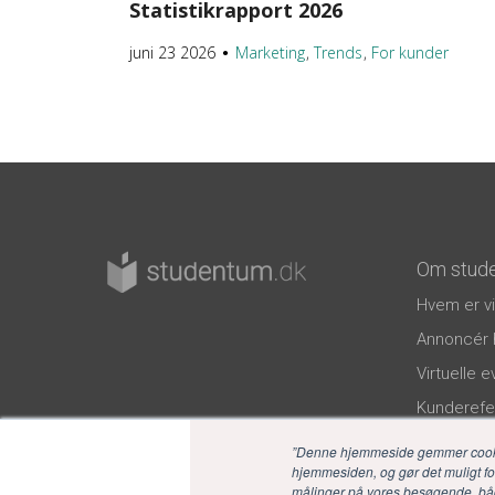
Statistikrapport 2026
juni 23 2026
Marketing
Trends
For kunder
●
Om stud
Hvem er vi
Annoncér 
Virtuelle 
Kunderefe
Privatlivspo
”Denne hjemmeside gemmer cookies
hjemmesiden, og gør det muligt for 
målinger på vores besøgende, bå