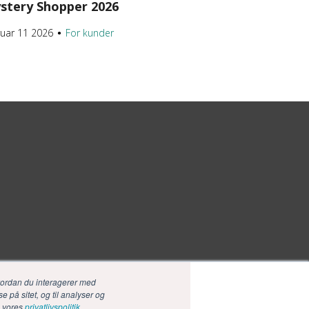
stery Shopper 2026
ruar 11 2026
For kunder
●
vordan du interagerer med
e på sitet, og til analyser og
e vores
privatlivspolitik.