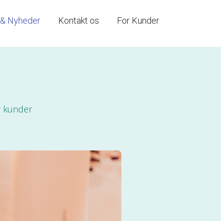
 & Nyheder
Kontakt os
For Kunder
r kunder